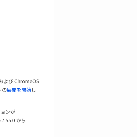
 および ChromeOS
トの
展開を開始
し
ジョンが
55.0 から