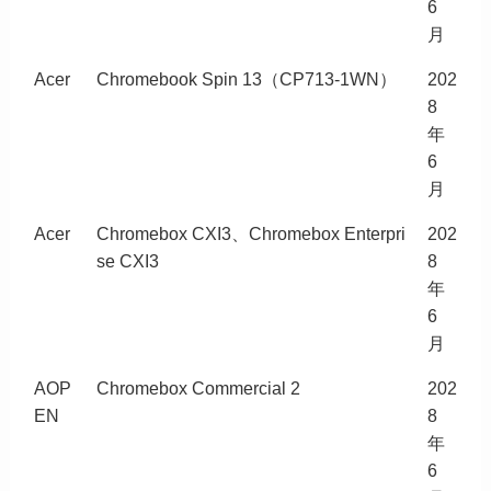
6
月
Acer
Chromebook Spin 13（CP713-1WN）
202
8
年
6
月
Acer
Chromebox CXI3、Chromebox Enterpri
202
se CXI3
8
年
6
月
AOP
Chromebox Commercial 2
202
EN
8
年
6