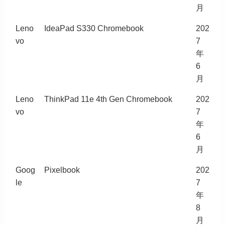
月
Leno
IdeaPad S330 Chromebook
202
vo
7
年
6
月
Leno
ThinkPad 11e 4th Gen Chromebook
202
vo
7
年
6
月
Goog
Pixelbook
202
le
7
年
8
月