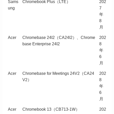
Sams
Chromebook Plus（LTE）
202
ung
7
年
8
月
Acer
Chromebase 24I2（CA24I2）、Chrome
202
base Enterprise 24I2
8
年
6
月
Acer
Chromebase for Meetings 24V2（CA24
202
V2）
8
年
6
月
Acer
Chromebook 13（CB713-1W）
202