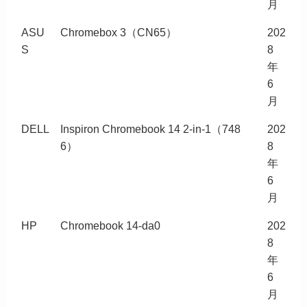
月
ASU
Chromebox 3（CN65）
202
S
8
年
6
月
DELL
Inspiron Chromebook 14 2-in-1（748
202
6）
8
年
6
月
HP
Chromebook 14-da0
202
8
年
6
月