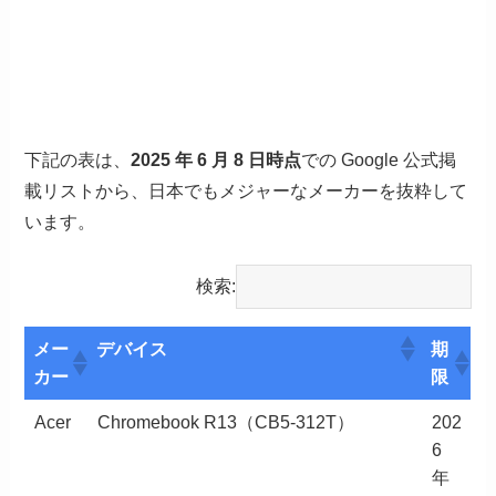
下記の表は、
2025 年 6 月 8 日時点
での Google 公式掲
載リストから、日本でもメジャーなメーカーを抜粋して
います。
検索:
メー
デバイス
期
カー
限
メー
デバイス
期
Acer
Chromebook R13（CB5-312T）
202
カー
限
6
年