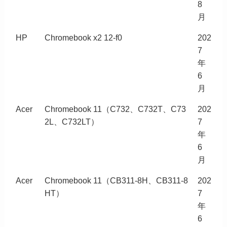
8
月
HP
Chromebook x2 12-f0
202
7
年
6
月
Acer
Chromebook 11（C732、C732T、C73
202
2L、C732LT）
7
年
6
月
Acer
Chromebook 11（CB311-8H、CB311-8
202
HT）
7
年
6