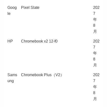
Goog
Pixel Slate
202
le
7
年
8
月
HP
Chromebook x2 12-f0
202
7
年
8
月
Sams
Chromebook Plus（V2）
202
ung
7
年
8
月