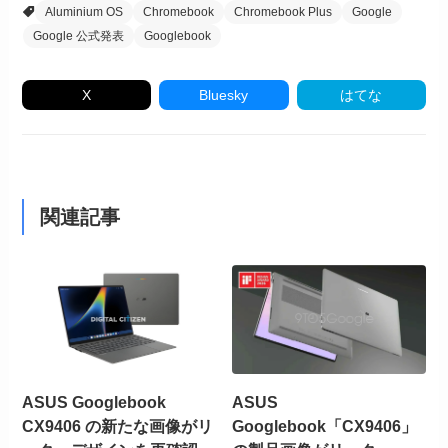
Aluminium OS
Chromebook
Chromebook Plus
Google
Google 公式発表
Googlebook
X
Bluesky
はてな
関連記事
ASUS Googlebook
ASUS
CX9406 の新たな画像がリ
Googlebook「CX9406」