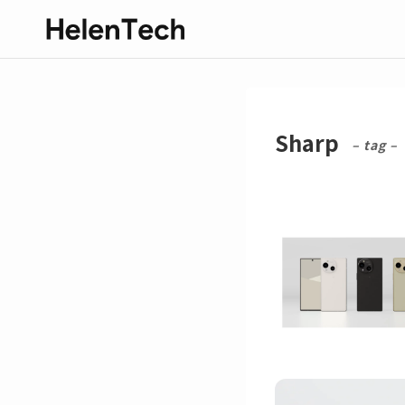
Sharp
– tag –