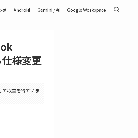
xel
Android
Gemini / AI
Google Workspace
ook
から仕様変更
利用して収益を得ていま