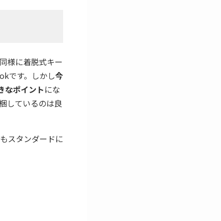
ook｣と同様に着脱式キー
okです。しかし
今
きなポイント
にな
梱しているのは良
中でもスタンダードに