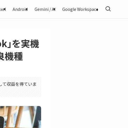
xel
Android
Gemini / AI
Google Workspace
book｣を実機
良機種
利用して収益を得ていま