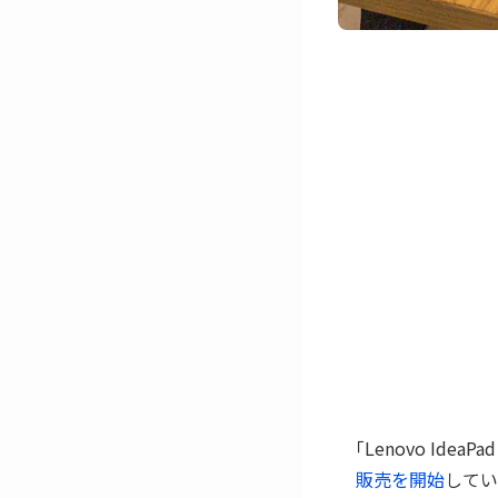
｢Lenovo Ide
販売を開始
してい