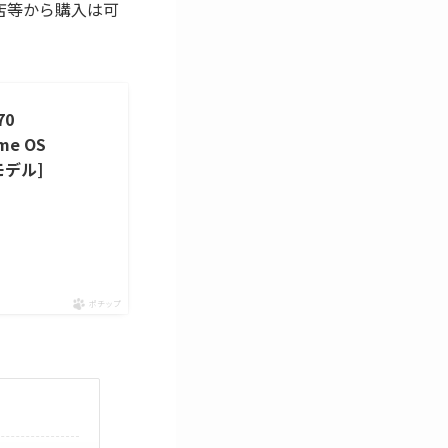
店等から購入は可
70
me OS
月モデル]
ポチップ