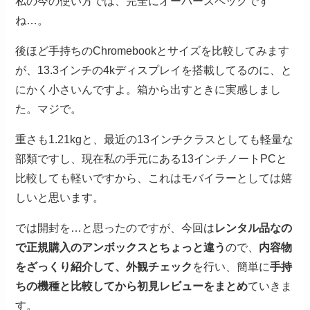
私の今の使い方では、完全にオーバースペックです
ね…。
後ほど手持ちのChromebookとサイズを比較してみます
が、13.3インチの4kディスプレイを搭載してるのに、と
にかく小さいんですよ。箱から出すときに実感しまし
た。マジで。
重さも1.21kgと、最近の13インチクラスとしても軽量な
部類ですし、現在私の手元にある13インチノートPCと
比較しても軽いですから、これはモバイラーとしては嬉
しいと思います。
では開封を…と思ったのですが、今回は
レンタル品なの
で正規購入のアンボックスとちょっと違う
ので、
内容物
をざっくり紹介して、外観チェック
を行い、簡単に
手持
ちの機種と比較してから初見レビューをまとめ
ていきま
す。