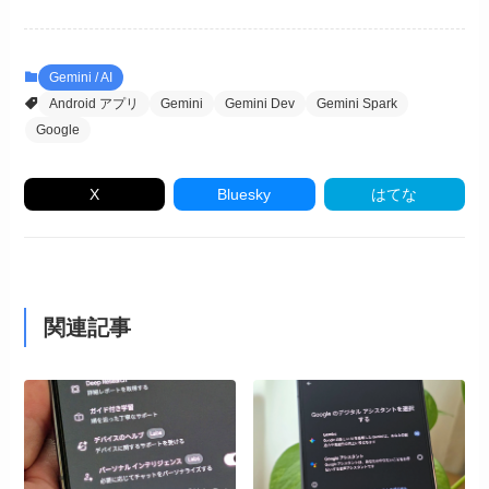
Gemini / AI
Android アプリ
Gemini
Gemini Dev
Gemini Spark
Google
X
Bluesky
はてな
関連記事