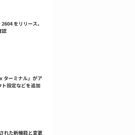
ary 2604 をリリース。
確認
「Linux ターミナル」がア
ウト設定などを追加
3 で追加された新機能と変更