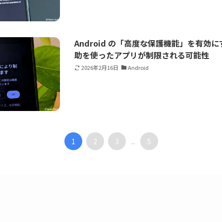
Android の「高度な保護機能」を有効
助を使ったアプリが制限される可能性
2026年2月16日
Android
1
2
3
5
...