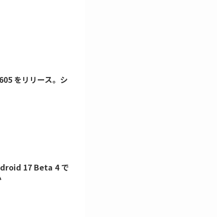
ry 2605 をリリース。シ
id 17 Beta 4 で
か