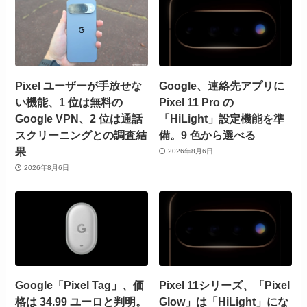
Pixel ユーザーが手放せな
Google、連絡先アプリに
い機能、1 位は無料の
Pixel 11 Pro の
Google VPN、2 位は通話
「HiLight」設定機能を準
スクリーニングとの調査結
備。9 色から選べる
果
2026年8月6日
2026年8月6日
Google「Pixel Tag」、価
Pixel 11シリーズ、「Pixel
格は 34.99 ユーロと判明。
Glow」は「HiLight」にな