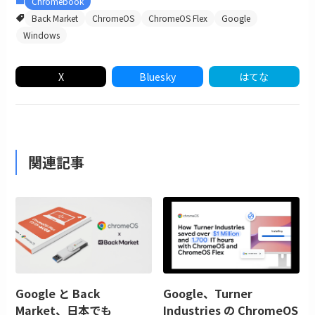
Chromebook
Back Market
ChromeOS
ChromeOS Flex
Google
Windows
X
Bluesky
はてな
関連記事
Google と Back
Google、Turner
Market、日本でも
Industries の ChromeOS