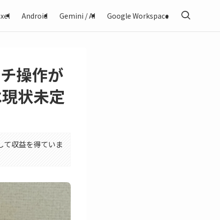
xel
Android
Gemini / AI
Google Workspace
タッチ操作が
は現状未定
利用して収益を得ていま