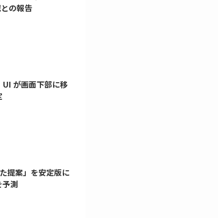
台減との報告
。UI が画面下部に移
定
に応じた提案」を安定版に
を予測