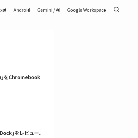
xel
Android
Gemini / AI
Google Workspace
n 4)｣をChromebook
DMI Dock｣をレビュー。