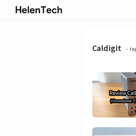
Caldigit
– ta