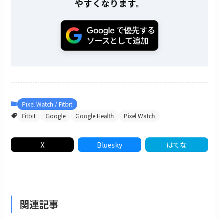
やすくなります。
Pixel Watch / Fitbit
Fitbit
Google
Google Health
Pixel Watch
X
Bluesky
はてな
関連記事