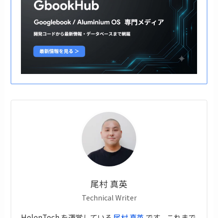
尾村 真英
Technical Writer
HelenTech を運営している
尾村 真英
です。これまで