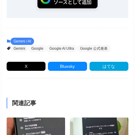
Gemini / AI
Gemini
Google
Google AI Ultra
Google 公式発表
X
Bluesky
はてな
関連記事