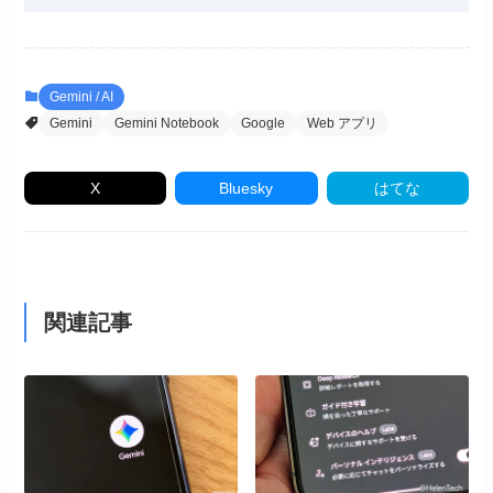
Gemini / AI
Gemini
Gemini Notebook
Google
Web アプリ
X
Bluesky
はてな
関連記事