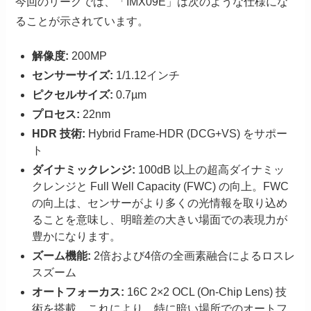
今回のリークでは、「IMX09E」は次のような仕様にな
ることが示されています。
解像度:
200MP
センサーサイズ:
1/1.12インチ
ピクセルサイズ:
0.7µm
プロセス:
22nm
HDR 技術:
Hybrid Frame-HDR (DCG+VS) をサポー
ト
ダイナミックレンジ:
100dB 以上の超高ダイナミッ
クレンジと Full Well Capacity (FWC) の向上。FWC
の向上は、センサーがより多くの光情報を取り込め
ることを意味し、明暗差の大きい場面での表現力が
豊かになります。
ズーム機能:
2倍および4倍の全画素融合によるロスレ
スズーム
オートフォーカス:
16C 2×2 OCL (On-Chip Lens) 技
術を搭載。これにより、特に暗い場所でのオートフ