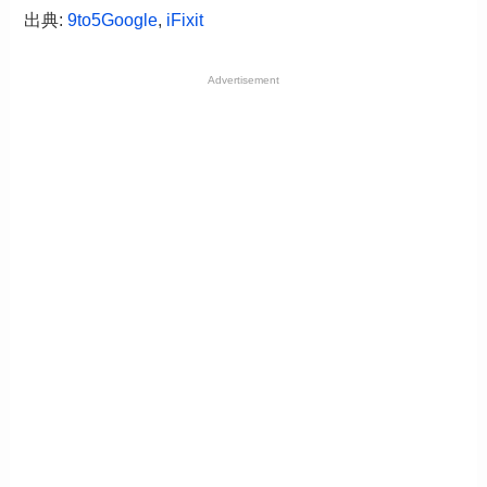
出典:
9to5Google
,
iFixit
Advertisement