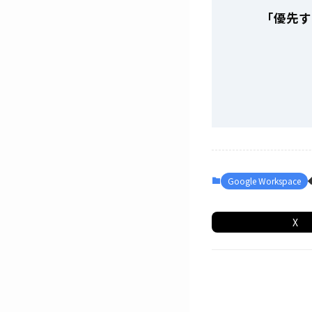
「優先す
Google Workspace
X