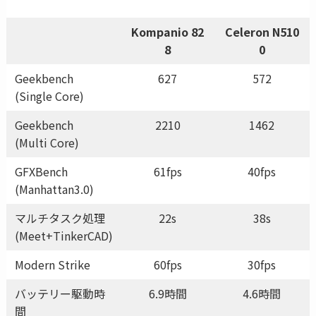
Kompanio 82
Celeron N510
8
0
Geekbench
627
572
(Single Core)
Geekbench
2210
1462
(Multi Core)
GFXBench
61fps
40fps
(Manhattan3.0)
マルチタスク処理
22s
38s
(Meet+TinkerCAD)
Modern Strike
60fps
30fps
バッテリー駆動時
6.9時間
4.6時間
間