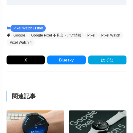
Pixel Watch / Fitbit
Google
Google Pixel 不具合・バグ情報
Pixel
Pixel Watch
Pixel Watch 4
X
Bluesky
はてな
関連記事