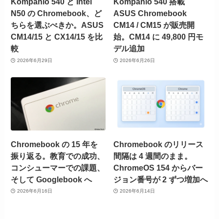
Kompanio 540 と Intel
Kompanio 540 搭載
N50 の Chromebook、ど
ASUS Chromebook
ちらを選ぶべきか。ASUS
CM14 / CM15 が販売開
CM14/15 と CX14/15 を比
始。CM14 に 49,800 円モ
較
デル追加
2026年6月29日
2026年6月26日
Chromebook の 15 年を
Chromebook のリリース
振り返る。教育での成功、
間隔は 4 週間のまま。
コンシューマーでの課題、
ChromeOS 154 からバー
そして Googlebook へ
ジョン番号が 2 ずつ増加へ
2026年6月16日
2026年6月14日