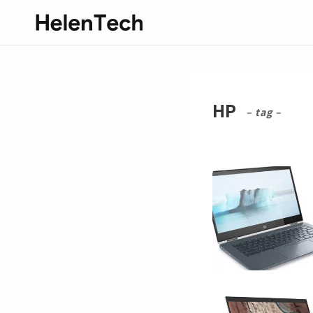
HP
– tag –