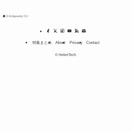
Antigravity CLI
特集まとめ
About
Privacy
Contact
©
HelenTech.