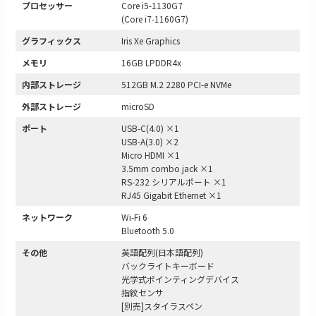
プロセッサー
Core i5-1130G7
(Core i7-1160G7)
グラフィックス
Iris Xe Graphics
メモリ
16GB LPDDR4x
内部ストレージ
512GB M.2 2280 PCI-e NVMe
外部ストレージ
microSD
ポート
USB-C(4.0) ×1
USB-A(3.0) ×2
Micro HDMI ×1
3.5mm combo jack ×1
RS-232 シリアルポート ×1
RJ45 Gigabit Ethernet ×1
ネットワーク
Wi-Fi 6
Bluetooth 5.0
その他
英語配列(日本語配列)
バックライトキーボード
光学式ポインティングデバイス
指紋センサ
[別売]スタイラスペン