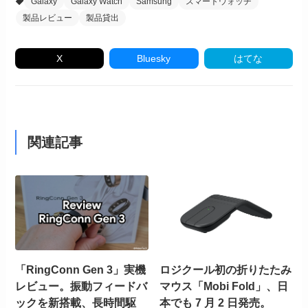
Galaxy
Galaxy Watch
Samsung
スマートウォッチ
製品レビュー
製品貸出
X
Bluesky
はてな
関連記事
「RingConn Gen 3」実機
ロジクール初の折りたたみ
レビュー。振動フィードバ
マウス「Mobi Fold」、日
ックを新搭載、長時間駆
本でも 7 月 2 日発売。