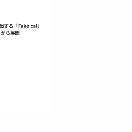
る「Fake call
l から展開