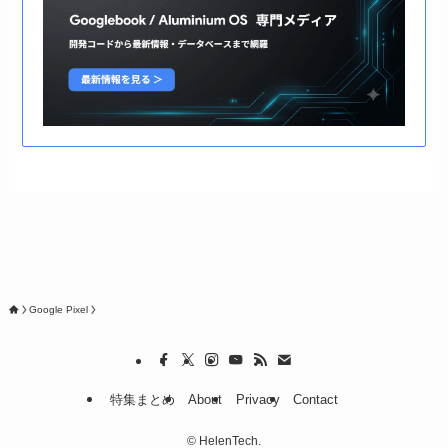
Google Pixel
特集まとめ
About
Privacy
Contact
©
HelenTech.