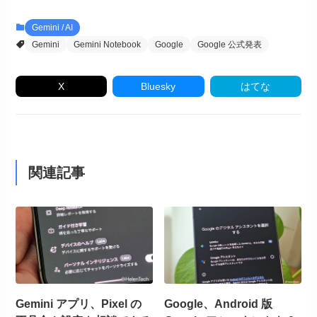
Gemini / AI
Gemini
Gemini Notebook
Google
Google 公式発表
X
Bluesky
はてな
関連記事
Gemini アプリ、Pixel の
Google、Android 版