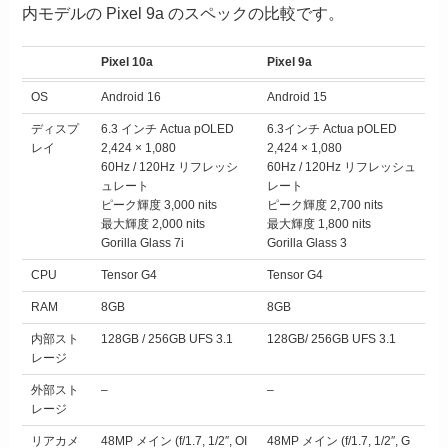
内モデルの Pixel 9a のスペックの比較です。
Pixel 10a
Pixel 9a
OS
Android 16
Android 15
ディスプ
6.3 インチ Actua pOLED
6.3インチ Actua pOLED
レイ
2,424 × 1,080
2,424 × 1,080
60Hz / 120Hz リフレッシ
60Hz / 120Hz リフレッシュ
ュレート
レート
ピーク輝度 3,000 nits
ピーク輝度 2,700 nits
最大輝度 2,000 nits
最大輝度 1,800 nits
Gorilla Glass 7i
Gorilla Glass 3
CPU
Tensor G4
Tensor G4
RAM
8GB
8GB
内部スト
128GB / 256GB UFS 3.1
128GB/ 256GB UFS 3.1
レージ
外部スト
–
–
レージ
リアカメ
48MP メイン (f/1.7, 1/2″, OI
48MP メイン (f/1.7, 1/2″, G