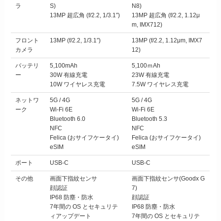
ラ
S)
N8)
13MP 超広角 (f/2.2, 1/3.1″)
13MP 超広角 (f/2.2, 1.12μ
m, IMX712)
フロント
13MP (f/2.2, 1/3.1″)
13MP (f/2.2, 1.12μm, IMX7
カメラ
12)
バッテリ
5,100mAh
5,100ｍAh
ー
30W 有線充電
23W 有線充電
10W ワイヤレス充電
7.5W ワイヤレス充電
ネットワ
5G / 4G
5G / 4G
ーク
Wi-Fi 6E
Wi-Fi 6E
Bluetooth 6.0
Bluetooth 5.3
NFC
NFC
Felica (おサイフケータイ)
Felica (おサイフケータイ)
eSIM
eSIM
ポート
USB-C
USB-C
その他
画面下指紋センサ
画面下指紋センサ(Goodx G
顔認証
7)
IP68 防塵・防水
顔認証
7年間の OS とセキュリテ
IP68 防塵・防水
ィアップデート
7年間の OS とセキュリテ