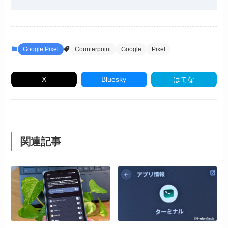
Google Pixel
Counterpoint
Google
Pixel
X
Bluesky
はてな
関連記事