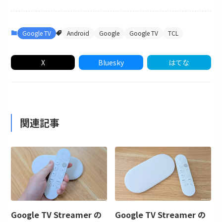
Google TV
Android
Google
Google TV
TCL
X
Bluesky
はてな
関連記事
Google TV Streamer の
Google TV Streamer の