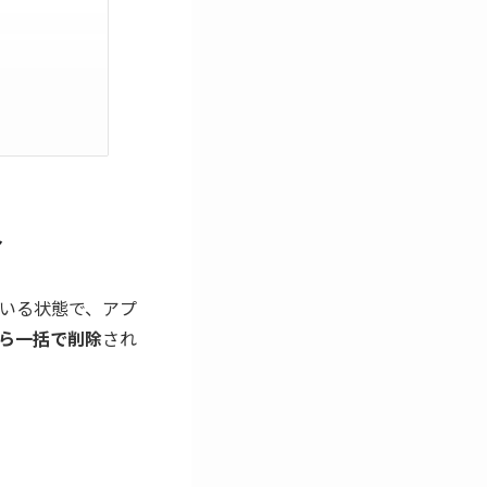
合
っている状態で、アプ
ら一括で削除
され