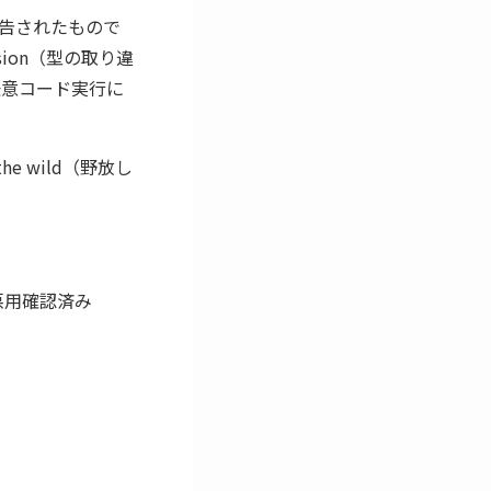
報告されたもので
fusion（型の取り違
任意コード実行に
the wild（野放し
※悪用確認済み