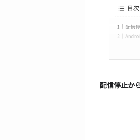
目次
配信
Andro
配信停止か