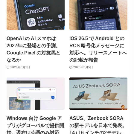
OpenAI の AI スマホは
iOS 26.5 で Android との
2027年に登場との予測。
RCS 暗号化メッセージに
Google Pixel の対抗馬と
対応へ。リリースノートへ
なるか
の記載が報告
2026年5月5日
2026年5月5日
Windows 向け Google ア
ASUS、Zenbook SORA
プリがグローバルで提供開
の新モデルを日本で発表。
始。現在は英語のみ対応
14 / 16 インチの2モデル、