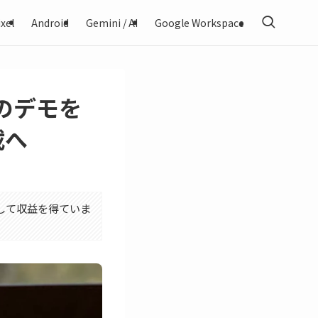
xel
Android
Gemini / AI
Google Workspace
」のデモを
載へ
利用して収益を得ていま