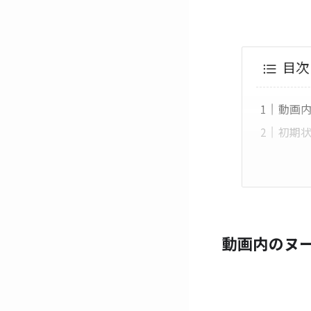
目次
動画
初期
動画内のヌ