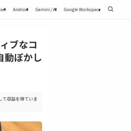
xel
Android
Gemini / AI
Google Workspace
ティブなコ
自動ぼかし
利用して収益を得ていま