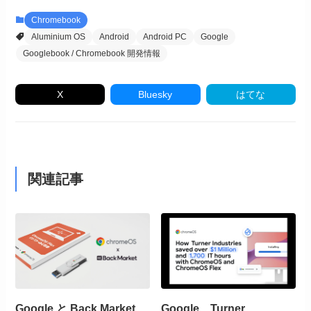
Chromebook
Aluminium OS
Android
Android PC
Google
Googlebook / Chromebook 開発情報
X
Bluesky
はてな
関連記事
Google と Back Market、
Google、Turner