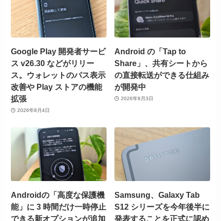
Google Play 開発者サービ
Android の「Tap to
ス v26.30 などがリリー
Share」、共有シートから
ス。ウォレットのパス表示
の直接転送ができる仕組み
改善や Play ストアの機能
が開発中
拡張
2026年8月3日
2026年8月4日
Androidの「高度な保護機
Samsung、Galaxy Tab
能」に 3 時間だけ一時停止
S12 シリーズを今年後半に
できる新オプションが追加
発表することを正式に認め