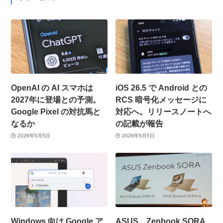
OpenAI の AI スマホは
iOS 26.5 で Android との
2027年に登場との予測。
RCS 暗号化メッセージに
Google Pixel の対抗馬と
対応へ。リリースノートへ
なるか
の記載が報告
2026年5月5日
2026年5月5日
Windows 向け Google ア
ASUS、Zenbook SORA