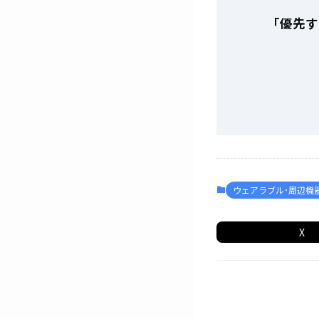
「優先す
ウェアラブル･周辺機
X