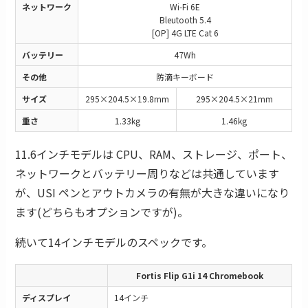
ネットワーク
Wi-Fi 6E
Bleutooth 5.4
[OP] 4G LTE Cat 6
バッテリー
47Wh
その他
防滴キーボード
サイズ
295×204.5×19.8mm
295×204.5×21mm
重さ
1.33kg
1.46kg
11.6インチモデルは CPU、RAM、ストレージ、ポート、
ネットワークとバッテリー周りなどは共通しています
が、USI ペンとアウトカメラの有無が大きな違いになり
ます(どちらもオプションですが)。
続いて14インチモデルのスペックです。
Fortis Flip G1i 14 Chromebook
ディスプレイ
14インチ