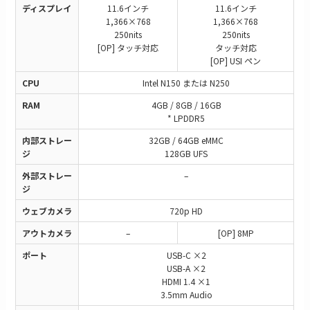
ディスプレイ
11.6インチ
11.6インチ
1,366×768
1,366×768
250nits
250nits
[OP] タッチ対応
タッチ対応
[OP] USI ペン
CPU
Intel N150 または N250
RAM
4GB / 8GB / 16GB
* LPDDR5
内部ストレー
32GB / 64GB eMMC
ジ
128GB UFS
外部ストレー
–
ジ
ウェブカメラ
720p HD
アウトカメラ
–
[OP] 8MP
ポート
USB-C ×2
USB-A ×2
HDMI 1.4 ×1
3.5mm Audio