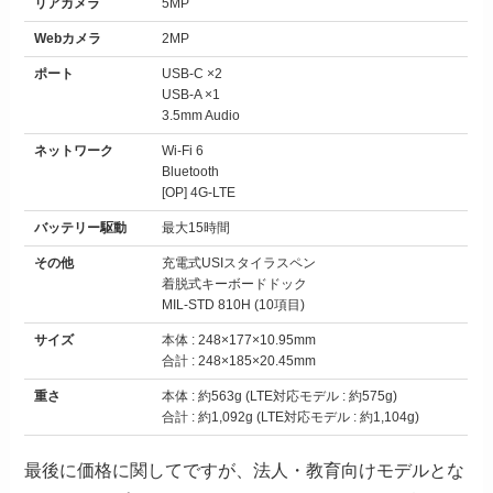
リアカメラ
5MP
Webカメラ
2MP
ポート
USB-C ×2
USB-A ×1
3.5mm Audio
ネットワーク
Wi-Fi 6
Bluetooth
[OP] 4G-LTE
バッテリー駆動
最大15時間
その他
充電式USIスタイラスペン
着脱式キーボードドック
MIL-STD 810H (10項目)
サイズ
本体 : 248×177×10.95mm
合計 : 248×185×20.45mm
重さ
本体 : 約563g (LTE対応モデル : 約575g)
合計 : 約1,092g (LTE対応モデル : 約1,104g)
最後に価格に関してですが、法人・教育向けモデルとな