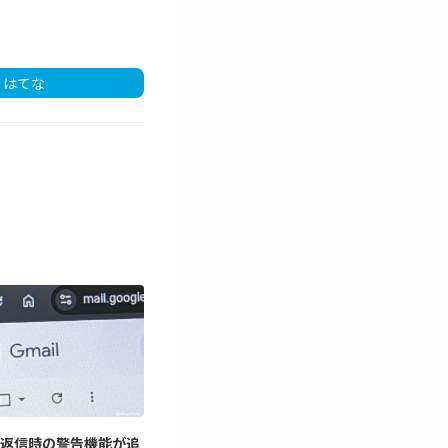
はてな
BCC 返信時の警告機能が追