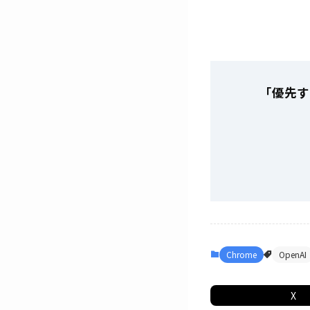
「優先す
Chrome
OpenAI
X