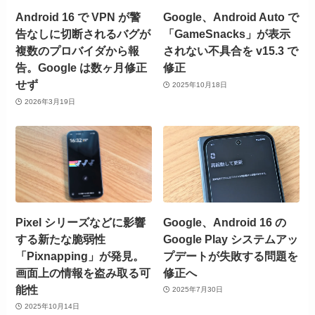
Android 16 で VPN が警
Google、Android Auto で
告なしに切断されるバグが
「GameSnacks」が表示
複数のプロバイダから報
されない不具合を v15.3 で
告。Google は数ヶ月修正
修正
せず
2025年10月18日
2026年3月19日
Pixel シリーズなどに影響
Google、Android 16 の
する新たな脆弱性
Google Play システムアッ
「Pixnapping」が発見。
プデートが失敗する問題を
画面上の情報を盗み取る可
修正へ
能性
2025年7月30日
2025年10月14日