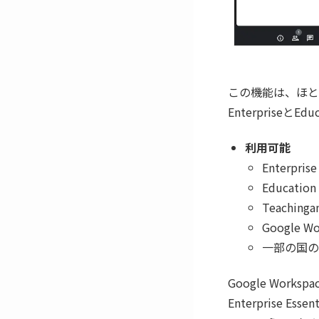
この機能は、ほとん
Enterprise
利用可能
Enterprise
Education 
Teachinga
Google 
一部の国のG
Google Workspac
Enterprise Esse