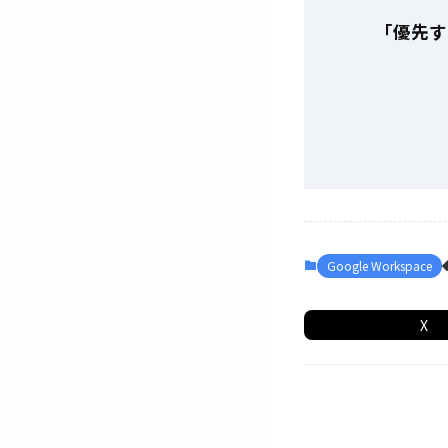
「優先す
Google Workspace
X